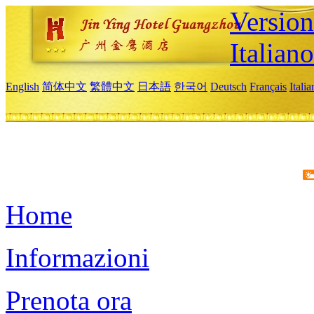
Version
Italiano
English
简体中文
繁體中文
日本語
한국어
Deutsch
Français
Itali
Home
Informazioni
Prenota ora