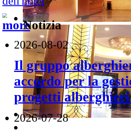
Notizia
2026-08-02
Il gruppo alberghi
accordo per la gest
progetti alberghier
2026-07-28